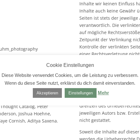
Inhalte wir keinen Einfluss 
Inhalte auch keine Gewähr ü
Seiten ist stets der jeweilig
verantwortlich. Die verlinkt
auf mögliche Rechtsverstöße
Zeitpunkt der Verlinkung nic
Kontrolle der verlinkten Sei
luhm_photography
einer Rechtsverletzung nich
Rechtsverletzungen werden 
Cookie Einstellungen
Fischer, Aung Soe Min, Raul
Urheberrecht
Diese Website verwendet Cookies, um die Leistung zu verbessern.
, Chris Lawton, Pierangelo
Wenn du diese Seite nutzt, erklärst du dich damit einverstanden.
Die durch die Seitenbetreibe
, Halacious, Andrew Rice,
Seiten unterliegen dem deuts
wski, Juan Chavez, Hiroshi
Mehr
Akzeptieren
Einstellungen
Bearbeitung, Verbreitung un
e Mourn, Pawel Czerwinski,
Grenzen des Urheberrechtes
 Thought Catalog, Peter
jeweiligen Autors bzw. Erste
nderson, Joshua Hoehne,
nicht gestattet.
aye Cornish, Aditya Saxena.
Soweit die Inhalte auf dieser
werden die Urheberrechte Dri