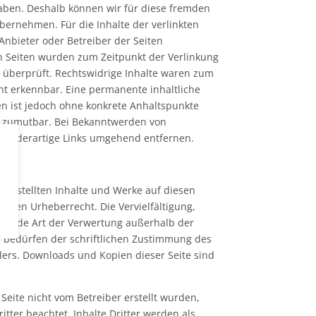
haben. Deshalb können wir für diese fremden
bernehmen. Für die Inhalte der verlinkten
e Anbieter oder Betreiber der Seiten
en Seiten wurden zum Zeitpunkt der Verlinkung
 überprüft. Rechtswidrige Inhalte waren zum
ht erkennbar. Eine permanente inhaltliche
ten ist jedoch ohne konkrete Anhaltspunkte
t zumutbar. Bei Bekanntwerden von
wir derartige Links umgehend entfernen.
r erstellten Inhalte und Werke auf diesen
chen Urheberrecht. Die Vervielfältigung,
d jede Art der Verwertung außerhalb der
 bedürfen der schriftlichen Zustimmung des
llers. Downloads und Kopien dieser Seite sind
 Seite nicht vom Betreiber erstellt wurden,
tter beachtet. Inhalte Dritter werden als