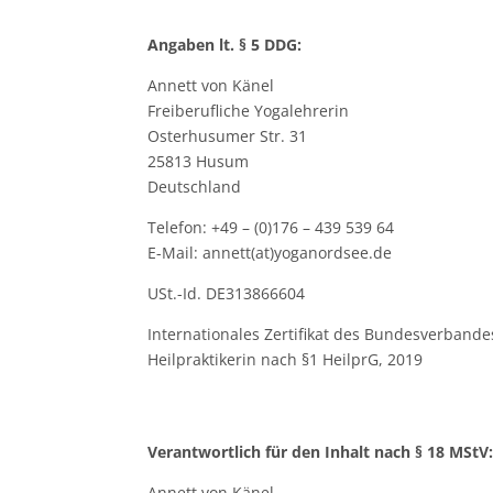
Angaben lt. § 5 DDG:
Annett von Känel
Freiberufliche Yogalehrerin
Osterhusumer Str. 31
25813 Husum
Deutschland
Telefon: +49 – (0)176 – 439 539 64
E-Mail: annett(at)yoganordsee.de
USt.-Id. DE313866604
Internationales Zertifikat des Bundesverband
Heilpraktikerin nach §1 HeilprG, 2019
Verantwortlich für den Inhalt nach § 18 MStV
Annett von Känel