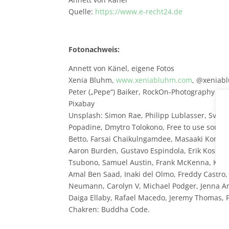
Quelle:
https://www.e-recht24.de
Fotonachweis:
Annett von Känel, eigene Fotos
Xenia Bluhm,
www.xeniabluhm.com
, @xeniab
Peter („Pepe“) Baiker, RockOn-Photography
Pixabay
Unsplash: Simon Rae, Philipp Lublasser, Sven 
Popadine, Dmytro Tolokono, Free to use sounds
Betto, Farsai Chaikulngamdee, Masaaki Komori
Aaron Burden, Gustavo Espindola, Erik Kossako
Tsubono, Samuel Austin, Frank McKenna, Kati
Amal Ben Saad, Inaki del Olmo, Freddy Castro,
Neumann, Carolyn V, Michael Podger, Jenna A
Daiga Ellaby, Rafael Macedo, Jeremy Thomas, F
Chakren: Buddha Code.