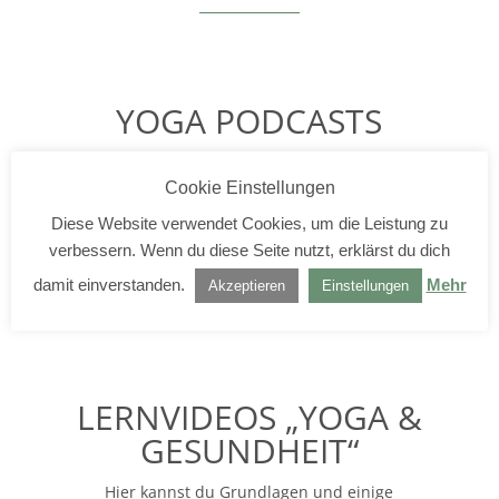
YOGA PODCASTS
Hier kannst du dich reinhören – und deine eigene
Yoga-Praxis vertiefen, fast wie im Live-Unterricht.
Cookie Einstellungen
Diese Website verwendet Cookies, um die Leistung zu
> Weiter
verbessern. Wenn du diese Seite nutzt, erklärst du dich
damit einverstanden.
Mehr
Akzeptieren
Einstellungen
LERNVIDEOS „YOGA &
GESUNDHEIT“
Hier kannst du Grundlagen und einige