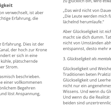
zu glücklich bin, wird et
igkeit
„Das wird nicht von Dauer 
on verwechselt, ist aber
„Die Leute werden mich f
ichtige Erfahrung, die
lächelnd herumlaufe.“
Aber Glückseligkeit ist
nic
n
macht sie dich dumm. Tats
nicht von Umständen abhän
e
Erfahrung. Dies ist der
entspannst, desto mehr w
Kanal, der hoch zur Krone
ndert er sich in eine
Glückseligkeit als ment
kühle, plätschernde
her Strom.
Glückseligkeit und Weishe
Traditionen beten Praktiz
rgasmisch beschrieben.
Glückseligkeit und Leerhei
nne einer vollkommenen
nicht nur ein angenehmes G
rsönlichem Begehren
Wissens. Und wenn du Glü
 und löst Anspannung,
Und wenn du die Realität
beiden sind unzertrennlic