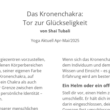
Das Kronenchakra:
Tor zur Glückseligkeit
von Shai Tubali
Yoga Aktuell Apr-Mai/2025
rgiezentren vorzustellen,
Wenn sich das Kronenchakr
iedenen Körperbereichen
dem Individuum und dem 
n, seiner eigenen Farbe
Wissen und Einsicht – es 
Kronenchakra, auf
Erfahrung wird am beste
l ein Chakra als auch
Ein Helm oder ein o
der Grenze zwischen dem
Stell dir vor, einen Helm
persönliche Identität –
umschließt. Er hält dich 
m.
darin eingeschlossen, dei
nserer menschlichen
Grenzen fest umschlossen