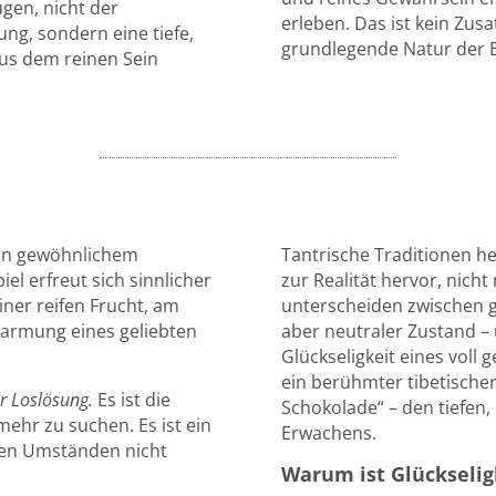
ügen, nicht der
erleben. Das ist kein Zusa
ng, sondern eine tiefe,
grundlegende Natur der Ex
aus dem reinen Sein
von gewöhnlichem
Tantrische Traditionen he
el erfreut sich sinnlicher
zur Realität hervor, nich
iner reifen Frucht, am
unterscheiden zwischen
armung eines geliebten
aber neutraler Zustand –
Glückseligkeit eines voll
ein berühmter tibetischer
r Loslösung.
Es ist die
Schokolade“ – den tiefen
mehr zu suchen. Es ist ein
Erwachens.
ren Umständen nicht
Warum ist Glückseligk