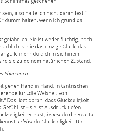
was Schlimmes geschehen.“
sein, also halte ich nicht daran fest.“
ür dumm halten, wenn ich grundlos
ht
gefährlich. Sie ist weder flüchtig, noch
ächlich ist sie das einzige Glück, das
gt. Je mehr du dich in sie hinein
ird sie zu deinem natürlichen Zustand.
ales Phänomen
it gehen Hand in Hand. In tantrischen
ierende für „die Weisheit von
t.“ Das liegt daran, dass Glückseligkeit
efühl ist – sie ist Ausdruck tiefen
ckseligkeit erlebst,
kennst
du die Realität.
 kennst,
erlebst
du Glückseligkeit. Die
h.