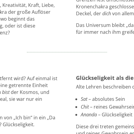
reativität, Kraft, Liebe,
Kronenchakra geschlossen 
akra der große Auflöser
Deckel, der
dich
von allem 
 wo beginnt das
Das Universum bleibt „da 
, oder ist diese
für immer nach ihm greif
tenz?
Glückseligkeit als die
fernt wird? Auf einmal ist
ine getrennte Einheit
Alte Lehren beschreiben di
u
bist
der Kosmos, und
al, sie war nur ein
Sat
– absolutes Sein
Chit
– reines Gewahrsei
Ananda
– Glückseligkeit
 von „Ich bin“ in ein „Da
 Glückseligkeit
.
Diese drei treten gemeins
und reines Gewahrsein erl