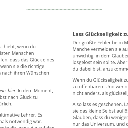
Lass Glückseligkeit z
Der größte Fehler beim Med
eschieht, wenn du
Manche vermeiden sie aus
meisten Menschen
unwichtig, in dem Glaube
fen, dass das Glück eines
losgelöst sein sollte. Aber
 wenn sie die richtige
du dabei bist, anzukomm
ch nach ihren Wünschen
Wenn du Glückseligkeit zul
zu offenbaren. Und wenn d
eits hier.
In dem Moment,
nicht anders, als glückseli
lbst nach Glück zu
rlich.
Also lass es geschehen. La
sie das kleine Selbst auf
ltimative Lehrer. Es
Glauben, dass du weniger a
mals notwendig war.
nur das Universum, und d
r in dir, geduldig auf den