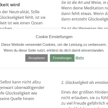
Sie ist die Art und Weise, i
keit wird
Wenn deine Meditation nur 
er Neutralität, Stille
dann fehlt etwas. Wenn da
ckseligkeit fehlt, ist sie
dann entsteht Glückseligke
keit ist wie einen Ozean
auchen.
Sie ist der Wegweiser des sp
nur ein zufälliges Gefühl –
Cookie Einstellungen
gehst, so wie Sterne am
Diese Website verwendet Cookies, um die Leistung zu verbessern.
können.
Wenn du diese Seite nutzt, erklärst du dich damit einverstanden.
Mehr
Akzeptieren
Einstellungen
Selbst kann nicht allzu
Glückseligkeit als emot
Gegenwart überwältigender
Eines der größten Hinderni
fe Glückseligkeit wie
nicht erlauben, sie zu füh
 seine Quelle hinein
zu viel Freude gefährlich